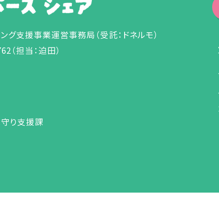
チング支援事業運営事務局
（受託：ドネルモ）
762（担当：迫田）
見守り支援課