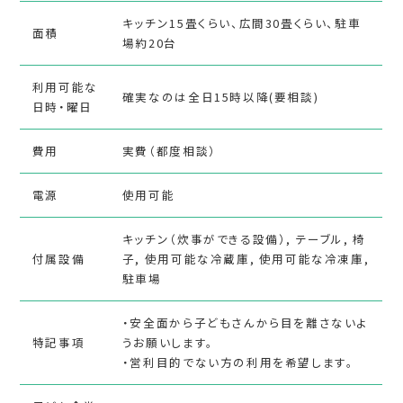
キッチン15畳くらい、広間30畳くらい、駐車
面積
場約20台
利用可能な
確実なのは全日15時以降(要相談)
日時・曜日
費用
実費（都度相談）
電源
使用可能
キッチン（炊事ができる設備）, テーブル, 椅
付属設備
子, 使用可能な冷蔵庫, 使用可能な冷凍庫,
駐車場
・安全面から子どもさんから目を離さないよ
特記事項
うお願いします。
・営利目的でない方の利用を希望します。