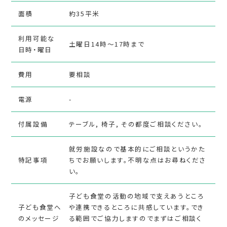
面積
約35平米
利用可能な
土曜日14時～17時まで
日時・曜日
費用
要相談
電源
-
付属設備
テーブル, 椅子, その都度ご相談ください。
就労施設なので基本的にご相談というかた
特記事項
ちでお願いします。不明な点はお尋ねくださ
い。
子ども食堂の活動の地域で支えあうところ
子ども食堂へ
や連携できるところに共感しています。でき
のメッセージ
る範囲でご協力しますのでまずはご相談く