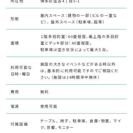
所在地
博多区住吉4丁目5-1
屋内スペース：建物の一部（ビルの一室な
形態
ど）、 屋外スペース（駐車場、庭等）
１階多目的室：60畳程度、最上階の多目的
面積
室とデッキ部分：40畳程度。
駐車場は空き状況によって最大５台。
施設の大きなイベントなどがある時以外
利用可能な
は、基本的に利用可能ですのでご相談くだ
日時・曜日
さい。（施設は24時間年中無休）
費用
無料
電源
使用可能
テーブル、 椅子、 駐車場、 倉庫・物置、 マイ
付属設備
ク、音響、モニター