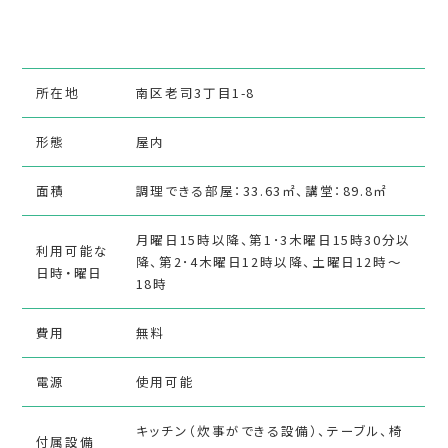
所在地
南区老司3丁目1-8
形態
屋内
面積
調理できる部屋：33.63㎡、講堂：89.8㎡
月曜日15時以降、第1･3木曜日15時30分以
利用可能な
降、第2･4木曜日12時以降、土曜日12時～
日時・曜日
18時
費用
無料
電源
使用可能
キッチン（炊事ができる設備）、テーブル、椅
付属設備