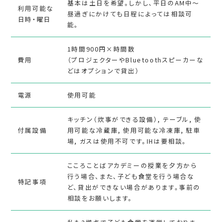
基本は土日を希望。しかし、平日のAM中～
利用可能な
昼過ぎにかけても日程によっては相談可
日時・曜日
能。
1時間900円×時間数
費用
（プロジェクターやBluetoothスピーカーな
どはオプションで貸出）
電源
使用可能
キッチン（炊事ができる設備）, テーブル, 使
付属設備
用可能な冷蔵庫, 使用可能な冷凍庫, 駐車
場, ガスは使用不可です。IHは要相談。
こころことばアカデミーの授業を夕方から
行う場合、また、子ども食堂を行う場合な
特記事項
ど、貸出ができない場合があります。事前の
相談をお願いします。