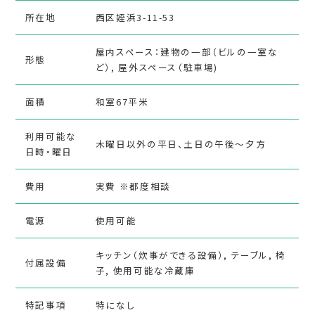
所在地
西区姪浜3-11-53
屋内スペース：建物の一部（ビルの一室な
形態
ど）, 屋外スペース（駐車場)
面積
和室67平米
利用可能な
木曜日以外の平日、土日の午後〜夕方
日時・曜日
費用
実費 ※都度相談
電源
使用可能
キッチン（炊事ができる設備）, テーブル, 椅
付属設備
子, 使用可能な冷蔵庫
特記事項
特になし