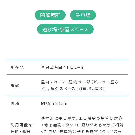
開催場所
駐車場
遊び場・学習スペース
所在地
早良区有田7丁目2－3
屋内スペース：建物の一部（ビルの一室な
形態
ど）, 屋外スペース（駐車場、庭等）
面積
約25m×15m
基本的に平日昼間。土日希望の場合は対応
利用可能な
できる施設スタッフに限りがあるためご相談
日時・曜日
ください。駐車場は子ども食堂スタッフのみ