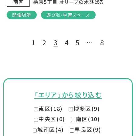
南区
桧原5丁目 オリーブの木ひばる
開催場所
遊び場・学習スペース
1
2
3
4
5
…
8
「エリア」から絞り込む
東区(18)
博多区(9)
中央区(6)
南区(10)
城南区(4)
早良区(9)