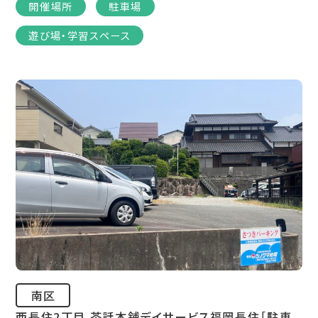
開催場所
駐車場
遊び場・学習スペース
南区
西長住2丁目 茶話本舗デイサービス福岡長住［駐車