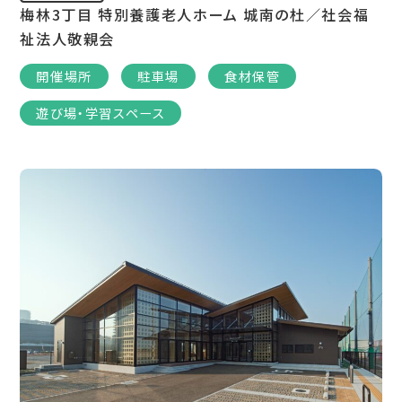
梅林3丁目 特別養護老人ホーム 城南の杜／社会福
祉法人敬親会
開催場所
駐車場
食材保管
遊び場・学習スペース